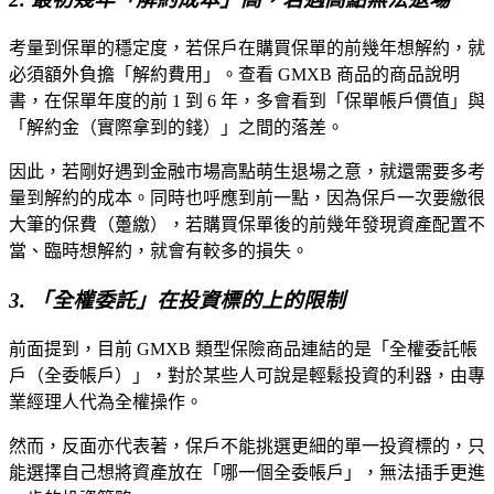
考量到保單的穩定度，若保戶在購買保單的前幾年想解約，就
必須額外負擔「解約費用」。查看 GMXB 商品的商品說明
書，在保單年度的前 1 到 6 年，多會看到「保單帳戶價值」與
「解約金（實際拿到的錢）」之間的落差。
因此，若剛好遇到金融市場高點萌生退場之意，就還需要多考
量到解約的成本。同時也呼應到前一點，因為保戶一次要繳很
大筆的保費（躉繳），若購買保單後的前幾年發現資產配置不
當、臨時想解約，就會有較多的損失。
3. 「全權委託」在投資標的上的限制
前面提到，目前 GMXB 類型保險商品連結的是「全權委託帳
戶（全委帳戶）」，對於某些人可說是輕鬆投資的利器，由專
業經理人代為全權操作。
然而，反面亦代表著，保戶不能挑選更細的單一投資標的，只
能選擇自己想將資產放在「哪一個全委帳戶」，無法插手更進