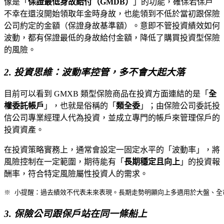
像是「
保證最低身故給付（GMDB）
」的功能，確保若保戶
不幸在還沒開始領取年金時身故，也能領到不低於當初跟保險
公司約定的金額（保證身故基準額）。意即不管投資績效如何
波動，都有保證最低的身故給付金額，降低了購買投資型保險
的風險。
2. 投資思維：波動率控管，多不會大起大落
目前可以看到 GMXB 類型保險商品在投資方面連結的是「
全
權委託帳戶
」，也就是俗稱的「
類全委
」；由保險公司委託投
信公司專業經理人代為投資，並成立專門的帳戶來管理保戶的
投資資產。
在投資策略實務上，通常會設定一固定水平的「波動率」，將
風險控制在一定範圍，期待能有「
長期穩定且向上
」的投資報
酬率，符合特定風險屬性投資人的需求。
※ 小提醒：過去績效不代表未來表現。長期走勢明顯向上多適用於大盤、全
3. 保險公司跟保戶站在同一條船上