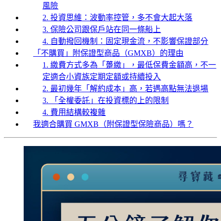
風險
2. 投資思維：波動率控管，多不會大起大落
3. 保險公司跟保戶站在同一條船上
4. 自動撥回機制：固定現金流，不影響保證部分
「不購買」附保證型商品（GMXB）的理由
1. 繳費方式多為「躉繳」，最低保費金額高，不一
定適合小資族定期定額或持續投入
2. 最初幾年「解約成本」高，若遇高點無法退場
3. 「全權委託」在投資標的上的限制
4. 費用結構較複雜
我適合購買 GMXB（附保證型保險商品）嗎？