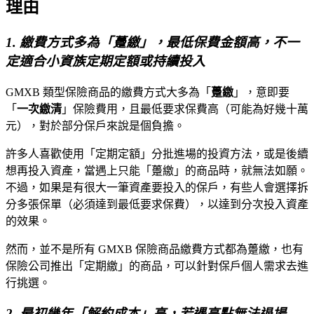
理由
1. 繳費方式多為「躉繳」，最低保費金額高，不一
定適合小資族定期定額或持續投入
GMXB 類型保險商品的繳費方式大多為「
躉繳
」，意即要
「
一次繳清
」保險費用，且最低要求保費高（可能為好幾十萬
元），對於部分保戶來說是個負擔。
許多人喜歡使用「定期定額」分批進場的投資方法，或是後續
想再投入資產，當遇上只能「躉繳」的商品時，就無法如願。
不過，如果是有很大一筆資產要投入的保戶，有些人會選擇拆
分多張保單（必須達到最低要求保費），以達到分次投入資產
的效果。
然而，並不是所有 GMXB 保險商品繳費方式都為躉繳，也有
保險公司推出「定期繳」的商品，可以針對保戶個人需求去進
行挑選。
2. 最初幾年「解約成本」高，若遇高點無法退場