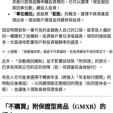
求進行提領或轉申購投資標的，也可以選擇「現金撥回
買回單位數」續投入投資。
「
單位撥回」
是股票「
配股
」的概念，選擇不將資產提
領出來，增加帳戶價值並持續參與投資。
固定時間就有一筆可見的金額進入自己的口袋，是某些人偏好
的一種獲利了結機制。投資帳戶單位淨值越高，領到的錢就越
多，也直接地影響保戶對投資報酬率的感受。
※ 小提醒：「資產撥回率」越高不代表越好，在投資績效不佳的情況下，容
此外，「自動撥回機制」並不影響該保險「附保證」的部分，
仍享有保險公司約定的保障（如：保證最低身故給付）。
有些人也可能會選擇不轉換年金（將進入「年金給付期間」的
時點往後推延），以持續領取定期撥回的現金（如同退休金一
般），並讓後人領取身故保證金額。
「不購買」附保證型商品（GMXB）的